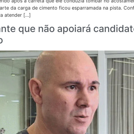
 ferido após a carreta que ele conduzia tombar no acosta
 parte da carga de cimento ficou esparramada na pista. C
ra atender […]
arante que não apoiará candi
o