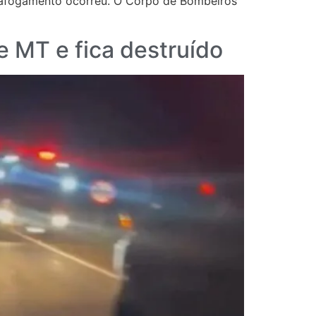
o afogamento ocorreu. O Corpo de Bombeiros
 MT e fica destruído