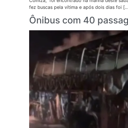
Colniza, foi encontrado na manhã deste sáb
fez buscas pela vítima e após dois dias foi [
Ônibus com 40 passage