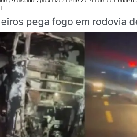
ado (3) distante aproximadamente 2,5 km do local onde 
…]
iros pega fogo em rodovia de