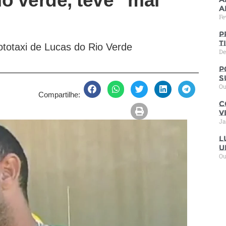
o verde, teve “mal
a
Fe
P
t
ototaxi de Lucas do Rio Verde
De
P
s
Ou
Compartilhe:
C
V
Ja
L
u
Ou