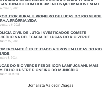
bandonado com documentos queimados em MT
vereiro 6, 2026
rodutor rural e pioneiro de Lucas do Rio Verde
ira a própria vida
zembro 6, 2023
olícia Civil de luto: Investigador comete
uicídio na Delegacia de Lucas do Rio Verde
tubro 22, 2023
omerciante é executado a tiros em Lucas do Rio
erde
neiro 8, 2024
ucas do Rio Verde perde Igor Lampugnani, mais
m filho ilustre pioneiro do município
tubro 18, 2023
Jornalista Valdecir Chagas