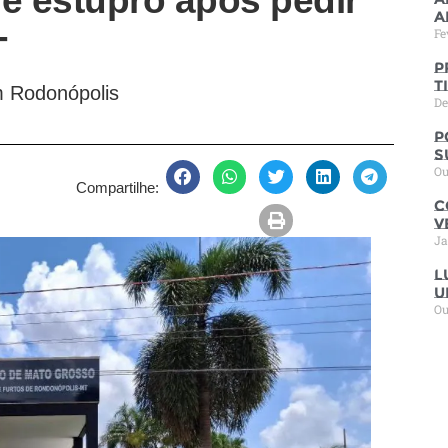
de estupro após pedir
a
Fe
T
P
t
em Rodonópolis
De
P
s
Ou
Compartilhe:
C
V
Ja
L
u
Ou