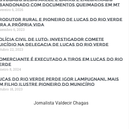
bandonado com documentos queimados em MT
vereiro 6, 2026
rodutor rural e pioneiro de Lucas do Rio Verde
ira a própria vida
zembro 6, 2023
olícia Civil de luto: Investigador comete
uicídio na Delegacia de Lucas do Rio Verde
tubro 22, 2023
omerciante é executado a tiros em Lucas do Rio
erde
neiro 8, 2024
ucas do Rio Verde perde Igor Lampugnani, mais
m filho ilustre pioneiro do município
tubro 18, 2023
Jornalista Valdecir Chagas