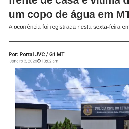
frente de casa é vítima 
um copo de água em M
A ocorrência foi registrada nesta sexta-feira 
Por: Portal JVC / G1 MT
Janeiro 3, 2026
10:02 am