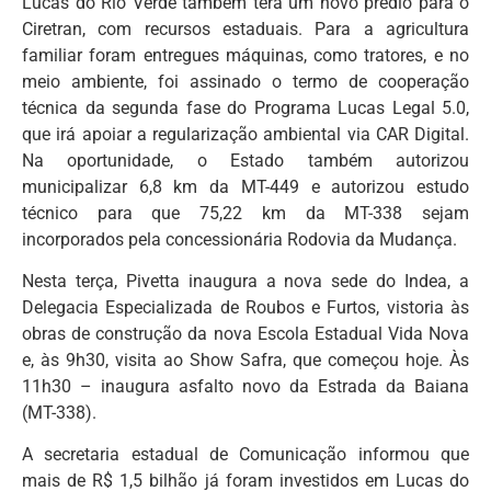
Lucas do Rio Verde também terá um novo prédio para o
Ciretran, com recursos estaduais. Para a agricultura
familiar foram entregues máquinas, como tratores, e no
meio ambiente, foi assinado o termo de cooperação
técnica da segunda fase do Programa Lucas Legal 5.0,
que irá apoiar a regularização ambiental via CAR Digital.
Na oportunidade, o Estado também autorizou
municipalizar 6,8 km da MT-449 e autorizou estudo
técnico para que 75,22 km da MT-338 sejam
incorporados pela concessionária Rodovia da Mudança.
Nesta terça, Pivetta inaugura a nova sede do Indea, a
Delegacia Especializada de Roubos e Furtos, vistoria às
obras de construção da nova Escola Estadual Vida Nova
e, às 9h30, visita ao Show Safra, que começou hoje. Às
11h30 – inaugura asfalto novo da Estrada da Baiana
(MT-338).
A secretaria estadual de Comunicação informou que
mais de R$ 1,5 bilhão já foram investidos em Lucas do