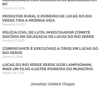
MT
Fevereiro 6, 2026
Produtor rural e pioneiro de Lucas do Rio
Verde tira a própria vida
Dezembro 6, 2023
Polícia Civil de luto: Investigador comete
suicídio na Delegacia de Lucas do Rio Verde
Outubro 22, 2023
Comerciante é executado a tiros em Lucas do
Rio Verde
Janeiro 8, 2024
Lucas do Rio Verde perde Igor Lampugnani,
mais um filho ilustre pioneiro do município
Outubro 18, 2023
Jornalista Valdecir Chagas