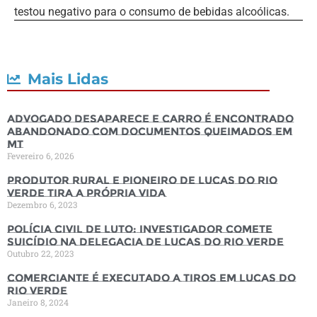
testou negativo para o consumo de bebidas alcoólicas.
Mais Lidas
Advogado desaparece e carro é encontrado
abandonado com documentos queimados em
MT
Fevereiro 6, 2026
Produtor rural e pioneiro de Lucas do Rio
Verde tira a própria vida
Dezembro 6, 2023
Polícia Civil de luto: Investigador comete
suicídio na Delegacia de Lucas do Rio Verde
Outubro 22, 2023
Comerciante é executado a tiros em Lucas do
Rio Verde
Janeiro 8, 2024