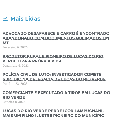
Mais Lidas
Advogado desaparece e carro é encontrado
abandonado com documentos queimados em
MT
Fevereiro 6, 2026
Produtor rural e pioneiro de Lucas do Rio
Verde tira a própria vida
Dezembro 6, 2023
Polícia Civil de luto: Investigador comete
suicídio na Delegacia de Lucas do Rio Verde
Outubro 22, 2023
Comerciante é executado a tiros em Lucas do
Rio Verde
Janeiro 8, 2024
Lucas do Rio Verde perde Igor Lampugnani,
mais um filho ilustre pioneiro do município