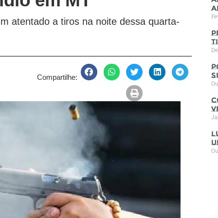
cídio em MT
a
Fe
m atentado a tiros na noite dessa quarta-
P
t
De
P
s
Compartilhe:
Ou
C
V
Ja
L
u
Ou