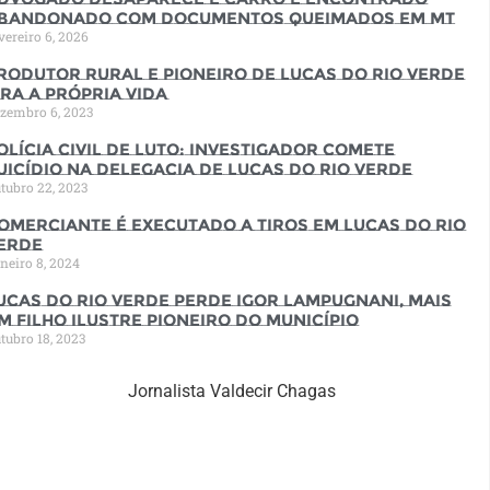
bandonado com documentos queimados em MT
vereiro 6, 2026
rodutor rural e pioneiro de Lucas do Rio Verde
ira a própria vida
zembro 6, 2023
olícia Civil de luto: Investigador comete
uicídio na Delegacia de Lucas do Rio Verde
tubro 22, 2023
omerciante é executado a tiros em Lucas do Rio
erde
neiro 8, 2024
ucas do Rio Verde perde Igor Lampugnani, mais
m filho ilustre pioneiro do município
tubro 18, 2023
Jornalista Valdecir Chagas