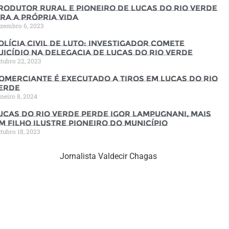
rodutor rural e pioneiro de Lucas do Rio Verde
ira a própria vida
zembro 6, 2023
olícia Civil de luto: Investigador comete
uicídio na Delegacia de Lucas do Rio Verde
tubro 22, 2023
omerciante é executado a tiros em Lucas do Rio
erde
neiro 8, 2024
ucas do Rio Verde perde Igor Lampugnani, mais
m filho ilustre pioneiro do município
tubro 18, 2023
Jornalista Valdecir Chagas