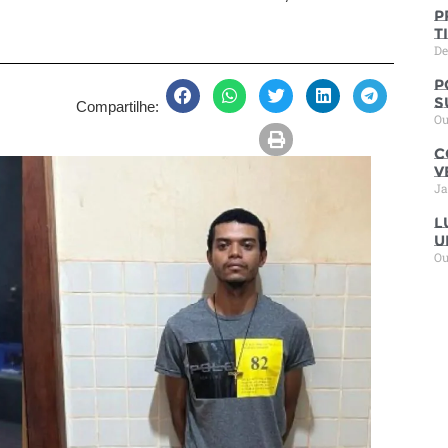
P
t
De
P
s
Compartilhe:
Ou
C
V
Ja
L
u
Ou