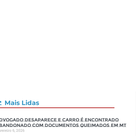
Mais Lidas
dvogado desaparece e carro é encontrado
bandonado com documentos queimados em MT
vereiro 6, 2026