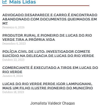
Mais Lidas
Advogado desaparece e carro é encontrado
abandonado com documentos queimados em
MT
Fevereiro 6, 2026
Produtor rural e pioneiro de Lucas do Rio
Verde tira a própria vida
Dezembro 6, 2023
Polícia Civil de luto: Investigador comete
suicídio na Delegacia de Lucas do Rio Verde
Outubro 22, 2023
Comerciante é executado a tiros em Lucas do
Rio Verde
Janeiro 8, 2024
Lucas do Rio Verde perde Igor Lampugnani,
mais um filho ilustre pioneiro do município
Outubro 18, 2023
Jornalista Valdecir Chagas