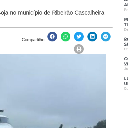
a
Fe
oja no município de Ribeirão Cascalheira
P
t
De
P
Compartilhe:
s
Ou
C
V
Ja
L
u
Ou