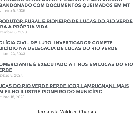
bandonado com documentos queimados em MT
vereiro 6, 2026
rodutor rural e pioneiro de Lucas do Rio Verde
ira a própria vida
zembro 6, 2023
olícia Civil de luto: Investigador comete
uicídio na Delegacia de Lucas do Rio Verde
tubro 22, 2023
omerciante é executado a tiros em Lucas do Rio
erde
neiro 8, 2024
ucas do Rio Verde perde Igor Lampugnani, mais
m filho ilustre pioneiro do município
tubro 18, 2023
Jornalista Valdecir Chagas