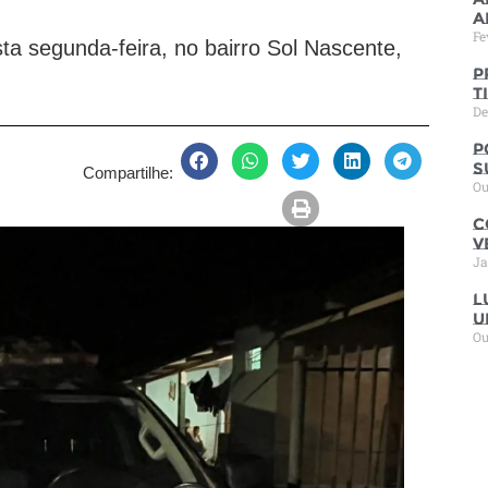
a
Fe
esta segunda-feira, no bairro Sol Nascente,
P
t
De
P
s
Compartilhe:
Ou
C
V
Ja
L
u
Ou