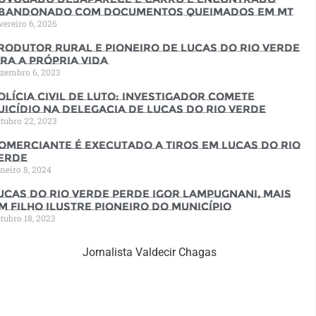
bandonado com documentos queimados em MT
vereiro 6, 2026
rodutor rural e pioneiro de Lucas do Rio Verde
ira a própria vida
zembro 6, 2023
olícia Civil de luto: Investigador comete
uicídio na Delegacia de Lucas do Rio Verde
tubro 22, 2023
omerciante é executado a tiros em Lucas do Rio
erde
neiro 8, 2024
ucas do Rio Verde perde Igor Lampugnani, mais
m filho ilustre pioneiro do município
tubro 18, 2023
Jornalista Valdecir Chagas