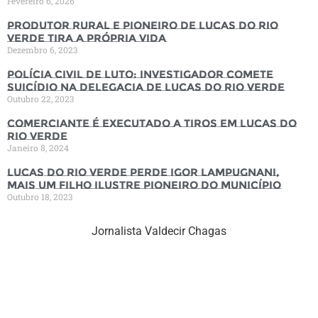
Fevereiro 6, 2026
Produtor rural e pioneiro de Lucas do Rio
Verde tira a própria vida
Dezembro 6, 2023
Polícia Civil de luto: Investigador comete
suicídio na Delegacia de Lucas do Rio Verde
Outubro 22, 2023
Comerciante é executado a tiros em Lucas do
Rio Verde
Janeiro 8, 2024
Lucas do Rio Verde perde Igor Lampugnani,
mais um filho ilustre pioneiro do município
Outubro 18, 2023
Jornalista Valdecir Chagas