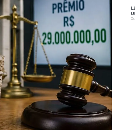
L
u
Ou