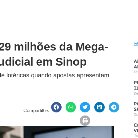
 29 milhões da Mega-
judicial em Sinop
A
a
Fe
de lotéricas quando apostas apresentam
P
t
De
P
s
Compartilhe:
Ou
C
V
Ja