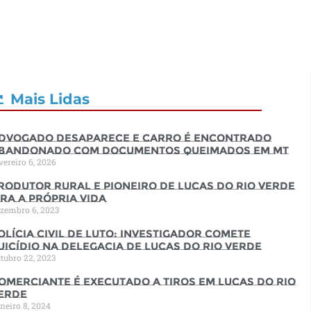
Mais Lidas
dvogado desaparece e carro é encontrado
bandonado com documentos queimados em MT
vereiro 6, 2026
rodutor rural e pioneiro de Lucas do Rio Verde
ira a própria vida
zembro 6, 2023
olícia Civil de luto: Investigador comete
uicídio na Delegacia de Lucas do Rio Verde
tubro 22, 2023
omerciante é executado a tiros em Lucas do Rio
erde
neiro 8, 2024