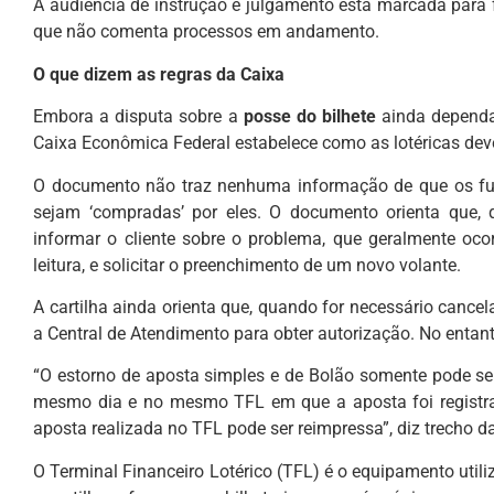
A audiência de instrução e julgamento está marcada para 
que não comenta processos em andamento.
O que dizem as regras da Caixa
Embora a disputa sobre a
posse do bilhete
ainda dependa 
Caixa Econômica Federal estabelece como as lotéricas de
O documento não traz nenhuma informação de que os fun
sejam ‘compradas’ por eles. O documento orienta que, 
informar o cliente sobre o problema, que geralmente oc
leitura, e solicitar o preenchimento de um novo volante.
A cartilha ainda orienta que, quando for necessário cance
a Central de Atendimento para obter autorização. No enta
“O estorno de aposta simples e de Bolão somente pode ser 
mesmo dia e no mesmo TFL em que a aposta foi registrad
aposta realizada no TFL pode ser reimpressa”, diz trecho da
O Terminal Financeiro Lotérico (TFL) é o equipamento utiliz