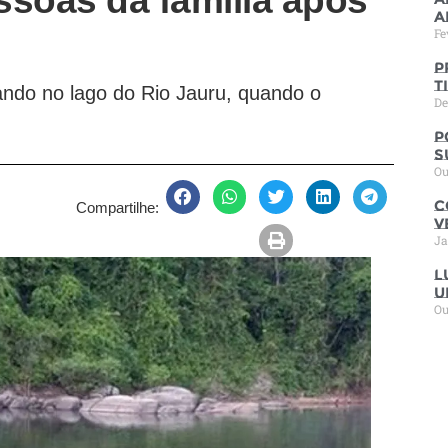
ssoas da família após
a
Fe
P
t
ando no lago do Rio Jauru, quando o
De
P
s
Ou
C
Compartilhe:
V
Ja
L
u
Ou