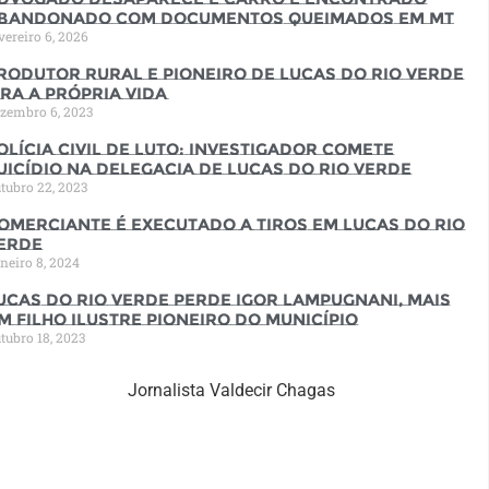
bandonado com documentos queimados em MT
vereiro 6, 2026
rodutor rural e pioneiro de Lucas do Rio Verde
ira a própria vida
zembro 6, 2023
olícia Civil de luto: Investigador comete
uicídio na Delegacia de Lucas do Rio Verde
tubro 22, 2023
omerciante é executado a tiros em Lucas do Rio
erde
neiro 8, 2024
ucas do Rio Verde perde Igor Lampugnani, mais
m filho ilustre pioneiro do município
tubro 18, 2023
Jornalista Valdecir Chagas