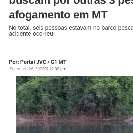
buscam por outras 3 pe
afogamento em MT
No total, seis pessoas estavam no barco pesc
acidente ocorreu.
Por: Portal JVC / G1 MT
Setembro 26, 2025
12:35 pm