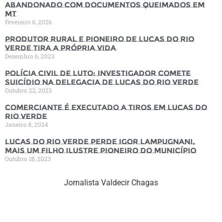
abandonado com documentos queimados em
MT
Fevereiro 6, 2026
Produtor rural e pioneiro de Lucas do Rio
Verde tira a própria vida
Dezembro 6, 2023
Polícia Civil de luto: Investigador comete
suicídio na Delegacia de Lucas do Rio Verde
Outubro 22, 2023
Comerciante é executado a tiros em Lucas do
Rio Verde
Janeiro 8, 2024
Lucas do Rio Verde perde Igor Lampugnani,
mais um filho ilustre pioneiro do município
Outubro 18, 2023
Jornalista Valdecir Chagas