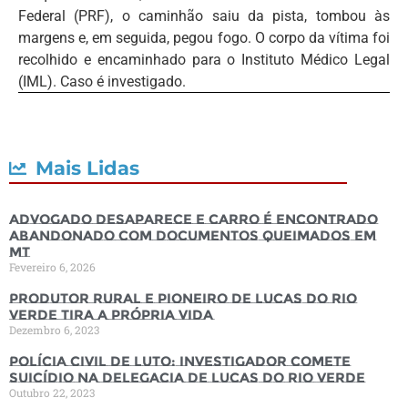
Federal (PRF), o caminhão saiu da pista, tombou às
margens e, em seguida, pegou fogo. O corpo da vítima foi
recolhido e encaminhado para o Instituto Médico Legal
(IML). Caso é investigado.
Mais Lidas
Advogado desaparece e carro é encontrado
abandonado com documentos queimados em
MT
Fevereiro 6, 2026
Produtor rural e pioneiro de Lucas do Rio
Verde tira a própria vida
Dezembro 6, 2023
Polícia Civil de luto: Investigador comete
suicídio na Delegacia de Lucas do Rio Verde
Outubro 22, 2023