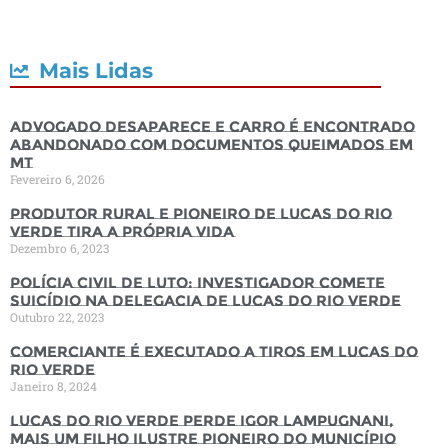
Mais Lidas
Advogado desaparece e carro é encontrado
abandonado com documentos queimados em
MT
Fevereiro 6, 2026
Produtor rural e pioneiro de Lucas do Rio
Verde tira a própria vida
Dezembro 6, 2023
Polícia Civil de luto: Investigador comete
suicídio na Delegacia de Lucas do Rio Verde
Outubro 22, 2023
Comerciante é executado a tiros em Lucas do
Rio Verde
Janeiro 8, 2024
Lucas do Rio Verde perde Igor Lampugnani,
mais um filho ilustre pioneiro do município