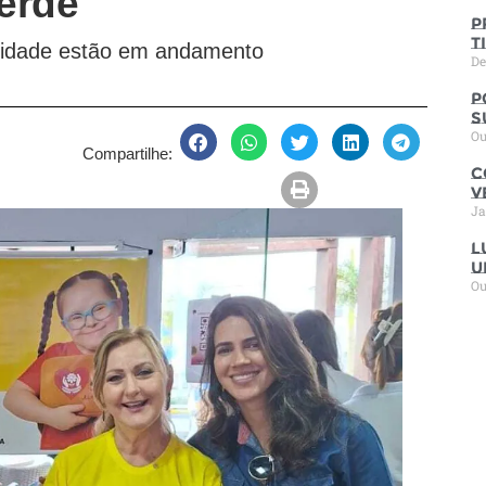
erde
P
t
tidade estão em andamento
De
P
s
Ou
Compartilhe:
C
V
Ja
L
u
Ou