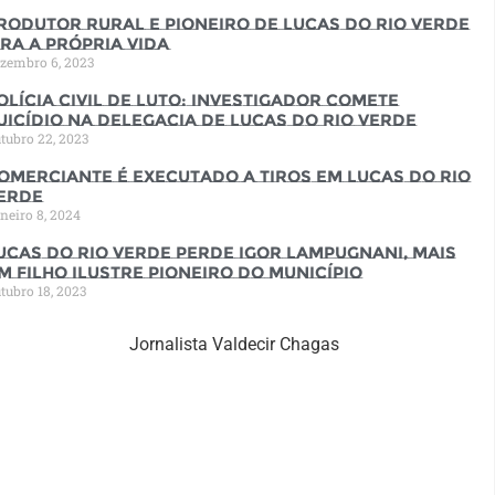
rodutor rural e pioneiro de Lucas do Rio Verde
ira a própria vida
zembro 6, 2023
olícia Civil de luto: Investigador comete
uicídio na Delegacia de Lucas do Rio Verde
tubro 22, 2023
omerciante é executado a tiros em Lucas do Rio
erde
neiro 8, 2024
ucas do Rio Verde perde Igor Lampugnani, mais
m filho ilustre pioneiro do município
tubro 18, 2023
Jornalista Valdecir Chagas