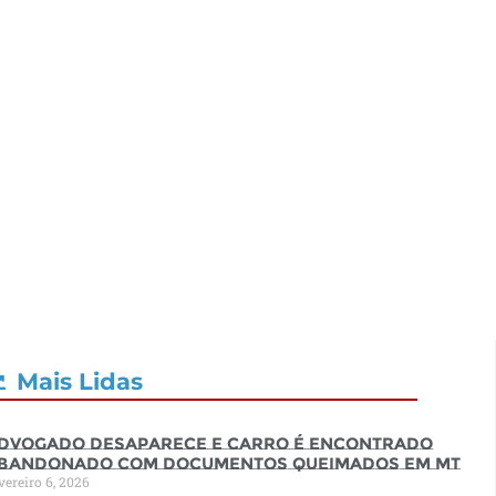
Mais Lidas
dvogado desaparece e carro é encontrado
bandonado com documentos queimados em MT
vereiro 6, 2026