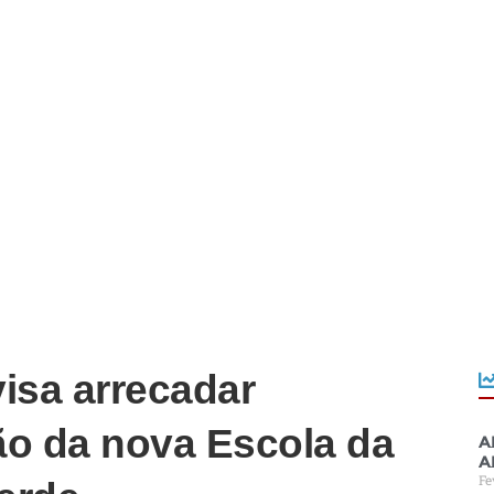
isa arrecadar
ão da nova Escola da
A
a
Fe