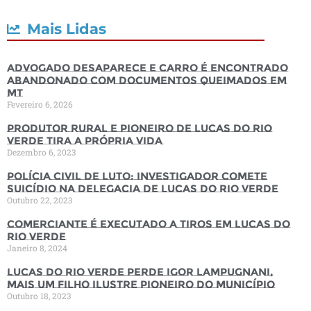
Mais Lidas
Advogado desaparece e carro é encontrado
abandonado com documentos queimados em
MT
Fevereiro 6, 2026
Produtor rural e pioneiro de Lucas do Rio
Verde tira a própria vida
Dezembro 6, 2023
Polícia Civil de luto: Investigador comete
suicídio na Delegacia de Lucas do Rio Verde
Outubro 22, 2023
Comerciante é executado a tiros em Lucas do
Rio Verde
Janeiro 8, 2024
Lucas do Rio Verde perde Igor Lampugnani,
mais um filho ilustre pioneiro do município
Outubro 18, 2023