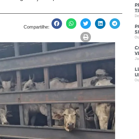
P
t
De
P
Compartilhe:
s
Ou
C
V
Ja
L
u
Ou