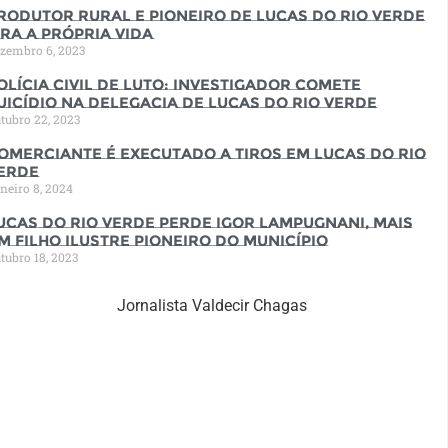
rodutor rural e pioneiro de Lucas do Rio Verde
ira a própria vida
zembro 6, 2023
olícia Civil de luto: Investigador comete
uicídio na Delegacia de Lucas do Rio Verde
tubro 22, 2023
omerciante é executado a tiros em Lucas do Rio
erde
neiro 8, 2024
ucas do Rio Verde perde Igor Lampugnani, mais
m filho ilustre pioneiro do município
tubro 18, 2023
Jornalista Valdecir Chagas