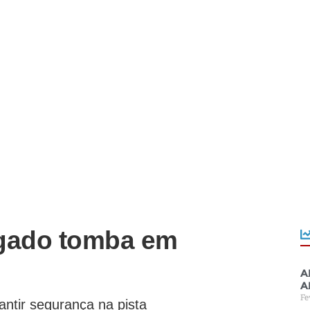
 gado tomba em
A
a
Fe
antir segurança na pista