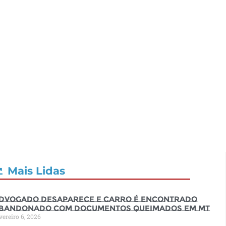
Mais Lidas
dvogado desaparece e carro é encontrado
bandonado com documentos queimados em MT
vereiro 6, 2026