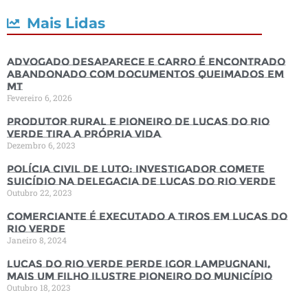
Mais Lidas
Advogado desaparece e carro é encontrado
abandonado com documentos queimados em
MT
Fevereiro 6, 2026
Produtor rural e pioneiro de Lucas do Rio
Verde tira a própria vida
Dezembro 6, 2023
Polícia Civil de luto: Investigador comete
suicídio na Delegacia de Lucas do Rio Verde
Outubro 22, 2023
Comerciante é executado a tiros em Lucas do
Rio Verde
Janeiro 8, 2024
Lucas do Rio Verde perde Igor Lampugnani,
mais um filho ilustre pioneiro do município
Outubro 18, 2023