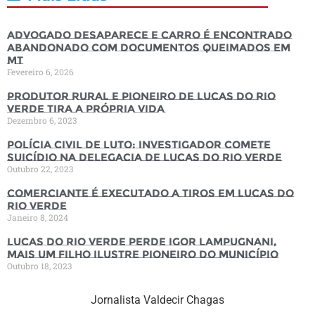
Advogado desaparece e carro é encontrado
abandonado com documentos queimados em
MT
Fevereiro 6, 2026
Produtor rural e pioneiro de Lucas do Rio
Verde tira a própria vida
Dezembro 6, 2023
Polícia Civil de luto: Investigador comete
suicídio na Delegacia de Lucas do Rio Verde
Outubro 22, 2023
Comerciante é executado a tiros em Lucas do
Rio Verde
Janeiro 8, 2024
Lucas do Rio Verde perde Igor Lampugnani,
mais um filho ilustre pioneiro do município
Outubro 18, 2023
Jornalista Valdecir Chagas