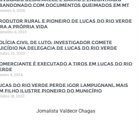
bandonado com documentos queimados em MT
vereiro 6, 2026
rodutor rural e pioneiro de Lucas do Rio Verde
ira a própria vida
zembro 6, 2023
olícia Civil de luto: Investigador comete
uicídio na Delegacia de Lucas do Rio Verde
tubro 22, 2023
omerciante é executado a tiros em Lucas do Rio
erde
neiro 8, 2024
ucas do Rio Verde perde Igor Lampugnani, mais
m filho ilustre pioneiro do município
tubro 18, 2023
Jornalista Valdecir Chagas