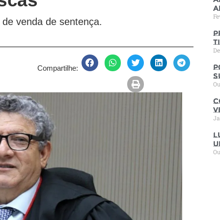
scas
a
Fe
s de venda de sentença.
P
t
De
P
Compartilhe:
s
Ou
C
V
Ja
L
u
Ou