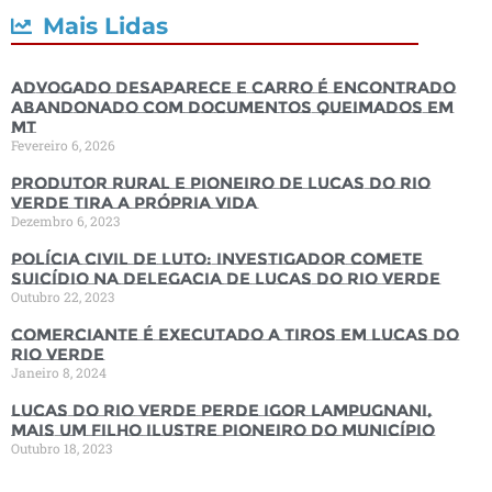
Mais Lidas
Advogado desaparece e carro é encontrado
abandonado com documentos queimados em
MT
Fevereiro 6, 2026
Produtor rural e pioneiro de Lucas do Rio
Verde tira a própria vida
Dezembro 6, 2023
Polícia Civil de luto: Investigador comete
suicídio na Delegacia de Lucas do Rio Verde
Outubro 22, 2023
Comerciante é executado a tiros em Lucas do
Rio Verde
Janeiro 8, 2024
Lucas do Rio Verde perde Igor Lampugnani,
mais um filho ilustre pioneiro do município
Outubro 18, 2023