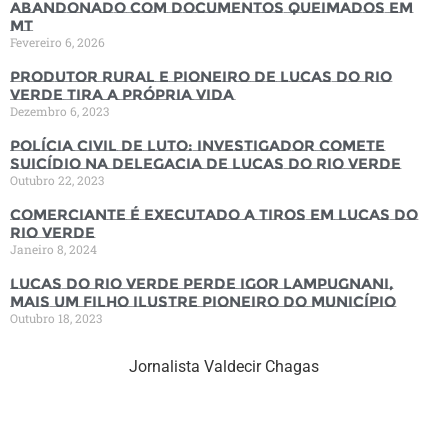
abandonado com documentos queimados em
MT
Fevereiro 6, 2026
Produtor rural e pioneiro de Lucas do Rio
Verde tira a própria vida
Dezembro 6, 2023
Polícia Civil de luto: Investigador comete
suicídio na Delegacia de Lucas do Rio Verde
Outubro 22, 2023
Comerciante é executado a tiros em Lucas do
Rio Verde
Janeiro 8, 2024
Lucas do Rio Verde perde Igor Lampugnani,
mais um filho ilustre pioneiro do município
Outubro 18, 2023
Jornalista Valdecir Chagas