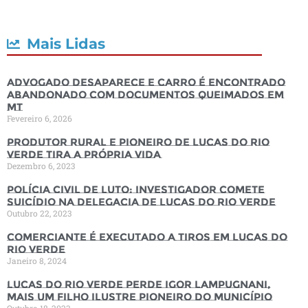
Mais Lidas
Advogado desaparece e carro é encontrado
abandonado com documentos queimados em
MT
Fevereiro 6, 2026
Produtor rural e pioneiro de Lucas do Rio
Verde tira a própria vida
Dezembro 6, 2023
Polícia Civil de luto: Investigador comete
suicídio na Delegacia de Lucas do Rio Verde
Outubro 22, 2023
Comerciante é executado a tiros em Lucas do
Rio Verde
Janeiro 8, 2024
Lucas do Rio Verde perde Igor Lampugnani,
mais um filho ilustre pioneiro do município