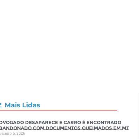
Mais Lidas
dvogado desaparece e carro é encontrado
bandonado com documentos queimados em MT
vereiro 6, 2026