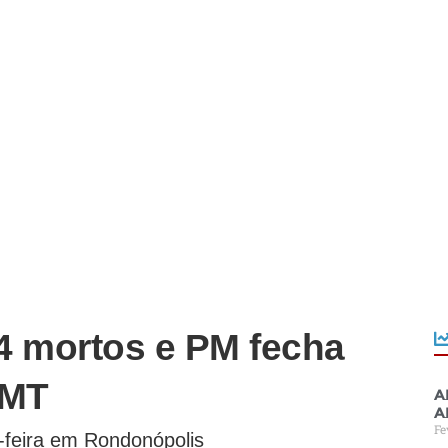
4 mortos e PM fecha
 MT
A
a
Fe
a-feira em Rondonópolis