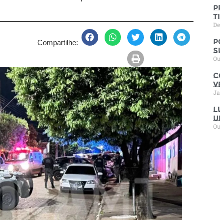
P
t
De
P
Compartilhe:
s
Ou
C
V
Ja
L
u
Ou