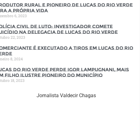
rodutor rural e pioneiro de Lucas do Rio Verde
ira a própria vida
zembro 6, 2023
olícia Civil de luto: Investigador comete
uicídio na Delegacia de Lucas do Rio Verde
tubro 22, 2023
omerciante é executado a tiros em Lucas do Rio
erde
neiro 8, 2024
ucas do Rio Verde perde Igor Lampugnani, mais
m filho ilustre pioneiro do município
tubro 18, 2023
Jornalista Valdecir Chagas