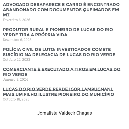
Advogado desaparece e carro é encontrado
abandonado com documentos queimados em
MT
Fevereiro 6, 2026
Produtor rural e pioneiro de Lucas do Rio
Verde tira a própria vida
Dezembro 6, 2023
Polícia Civil de luto: Investigador comete
suicídio na Delegacia de Lucas do Rio Verde
Outubro 22, 2023
Comerciante é executado a tiros em Lucas do
Rio Verde
Janeiro 8, 2024
Lucas do Rio Verde perde Igor Lampugnani,
mais um filho ilustre pioneiro do município
Outubro 18, 2023
Jornalista Valdecir Chagas