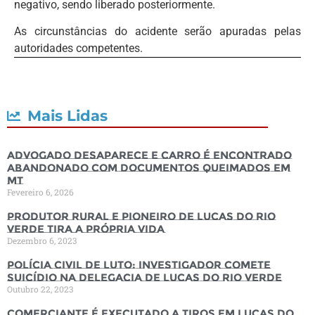
negativo, sendo liberado posteriormente.
As circunstâncias do acidente serão apuradas pelas
autoridades competentes.
Mais Lidas
Advogado desaparece e carro é encontrado
abandonado com documentos queimados em
MT
Fevereiro 6, 2026
Produtor rural e pioneiro de Lucas do Rio
Verde tira a própria vida
Dezembro 6, 2023
Polícia Civil de luto: Investigador comete
suicídio na Delegacia de Lucas do Rio Verde
Outubro 22, 2023
Comerciante é executado a tiros em Lucas do