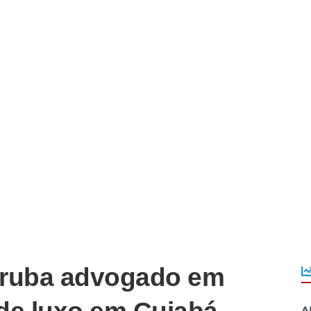
rruba advogado em
A