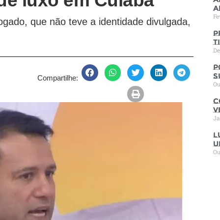
de luxo em Cuiabá
a
Fe
gado, que não teve a identidade divulgada,
P
t
De
P
s
Compartilhe:
Ou
C
V
Ja
L
u
Ou