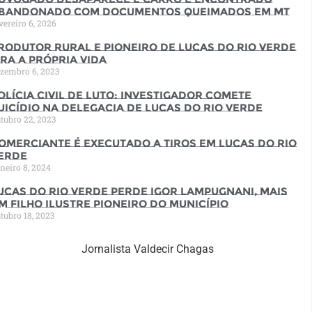
bandonado com documentos queimados em MT
vereiro 6, 2026
rodutor rural e pioneiro de Lucas do Rio Verde
ira a própria vida
zembro 6, 2023
olícia Civil de luto: Investigador comete
uicídio na Delegacia de Lucas do Rio Verde
tubro 22, 2023
omerciante é executado a tiros em Lucas do Rio
erde
neiro 8, 2024
ucas do Rio Verde perde Igor Lampugnani, mais
m filho ilustre pioneiro do município
tubro 18, 2023
Jornalista Valdecir Chagas