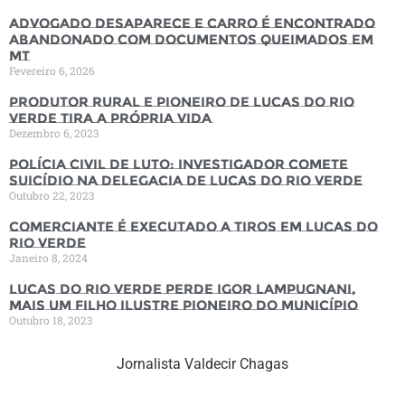
Advogado desaparece e carro é encontrado
abandonado com documentos queimados em
MT
Fevereiro 6, 2026
Produtor rural e pioneiro de Lucas do Rio
Verde tira a própria vida
Dezembro 6, 2023
Polícia Civil de luto: Investigador comete
suicídio na Delegacia de Lucas do Rio Verde
Outubro 22, 2023
Comerciante é executado a tiros em Lucas do
Rio Verde
Janeiro 8, 2024
Lucas do Rio Verde perde Igor Lampugnani,
mais um filho ilustre pioneiro do município
Outubro 18, 2023
Jornalista Valdecir Chagas