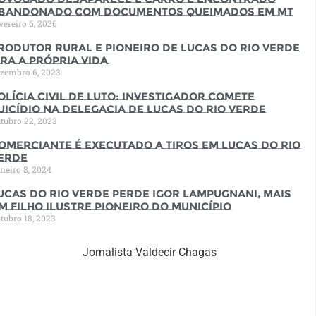
bandonado com documentos queimados em MT
vereiro 6, 2026
rodutor rural e pioneiro de Lucas do Rio Verde
ira a própria vida
zembro 6, 2023
olícia Civil de luto: Investigador comete
uicídio na Delegacia de Lucas do Rio Verde
tubro 22, 2023
omerciante é executado a tiros em Lucas do Rio
erde
neiro 8, 2024
ucas do Rio Verde perde Igor Lampugnani, mais
m filho ilustre pioneiro do município
tubro 18, 2023
Jornalista Valdecir Chagas