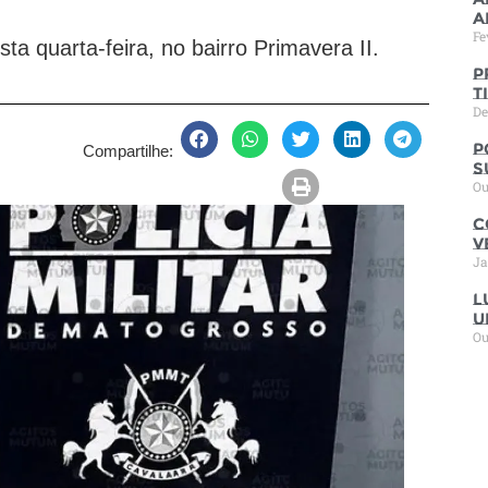
a
Fe
sta quarta-feira, no bairro Primavera II.
P
t
De
P
Compartilhe:
s
Ou
C
V
Ja
L
u
Ou