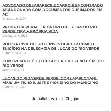
Advogado desaparece e carro é encontrado
abandonado com documentos queimados em
MT
Fevereiro 6, 2026
Produtor rural e pioneiro de Lucas do Rio
Verde tira a própria vida
Dezembro 6, 2023
Polícia Civil de luto: Investigador comete
suicídio na Delegacia de Lucas do Rio Verde
Outubro 22, 2023
Comerciante é executado a tiros em Lucas do
Rio Verde
Janeiro 8, 2024
Lucas do Rio Verde perde Igor Lampugnani,
mais um filho ilustre pioneiro do município
Outubro 18, 2023
Jornalista Valdecir Chagas