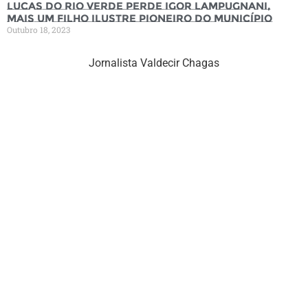
Lucas do Rio Verde perde Igor Lampugnani,
mais um filho ilustre pioneiro do município
Outubro 18, 2023
Jornalista Valdecir Chagas