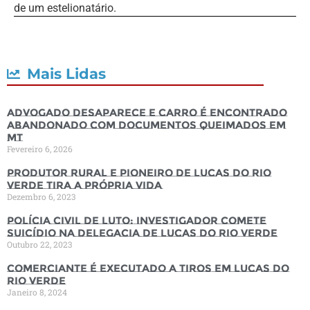
de um estelionatário.
Mais Lidas
Advogado desaparece e carro é encontrado
abandonado com documentos queimados em
MT
Fevereiro 6, 2026
Produtor rural e pioneiro de Lucas do Rio
Verde tira a própria vida
Dezembro 6, 2023
Polícia Civil de luto: Investigador comete
suicídio na Delegacia de Lucas do Rio Verde
Outubro 22, 2023
Comerciante é executado a tiros em Lucas do
Rio Verde
Janeiro 8, 2024