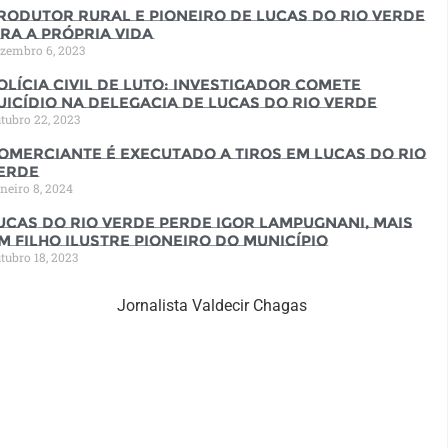
rodutor rural e pioneiro de Lucas do Rio Verde
ira a própria vida
zembro 6, 2023
olícia Civil de luto: Investigador comete
uicídio na Delegacia de Lucas do Rio Verde
tubro 22, 2023
omerciante é executado a tiros em Lucas do Rio
erde
neiro 8, 2024
ucas do Rio Verde perde Igor Lampugnani, mais
m filho ilustre pioneiro do município
tubro 18, 2023
Jornalista Valdecir Chagas