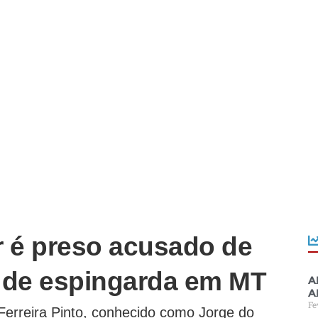
r é preso acusado de
 de espingarda em MT
A
a
Fe
Ferreira Pinto, conhecido como Jorge do