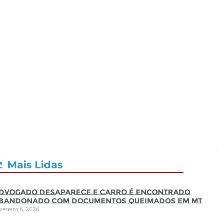
Mais Lidas
dvogado desaparece e carro é encontrado
bandonado com documentos queimados em MT
vereiro 6, 2026