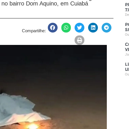
), no bairro Dom Aquino, em Cuiabá
P
t
De
P
s
Compartilhe:
Ou
C
V
Ja
L
u
Ou