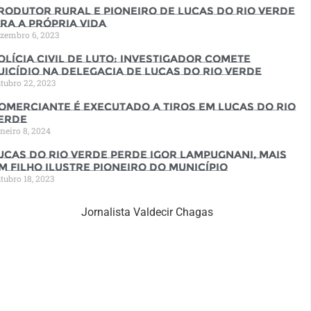
rodutor rural e pioneiro de Lucas do Rio Verde
ira a própria vida
zembro 6, 2023
olícia Civil de luto: Investigador comete
uicídio na Delegacia de Lucas do Rio Verde
tubro 22, 2023
omerciante é executado a tiros em Lucas do Rio
erde
neiro 8, 2024
ucas do Rio Verde perde Igor Lampugnani, mais
m filho ilustre pioneiro do município
tubro 18, 2023
Jornalista Valdecir Chagas