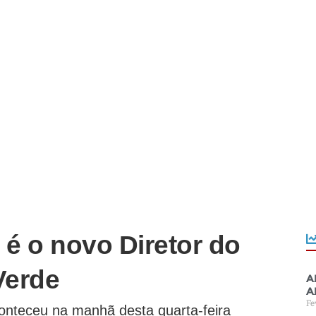
 é o novo Diretor do
Verde
A
a
Fe
onteceu na manhã desta quarta-feira