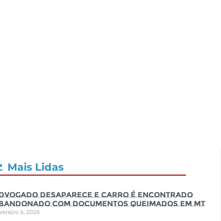
Mais Lidas
dvogado desaparece e carro é encontrado
bandonado com documentos queimados em MT
vereiro 6, 2026