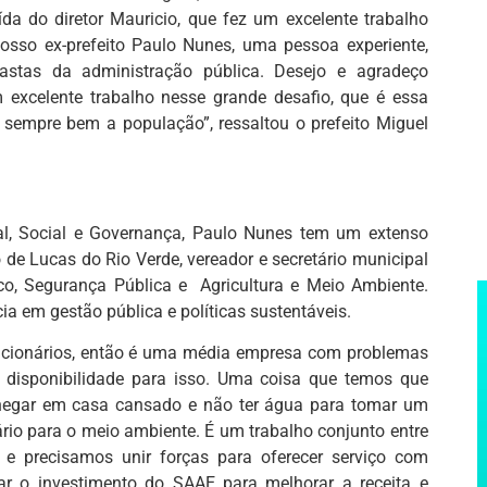
a do diretor Mauricio, que fez um excelente trabalho
 nosso ex-prefeito Paulo Nunes, uma pessoa experiente,
pastas da administração pública. Desejo e agradeço
excelente trabalho nesse grande desafio, que é essa
 sempre bem a população”, ressaltou o prefeito Miguel
l, Social e Governança, Paulo Nunes tem um extenso
o de Lucas do Rio Verde, vereador e secretário municipal
co, Segurança Pública e Agricultura e Meio Ambiente.
 em gestão pública e políticas sustentáveis.
uncionários, então é uma média empresa com problemas
 disponibilidade para isso. Uma coisa que temos que
chegar em casa cansado e não ter água para tomar um
o para o meio ambiente. É um trabalho conjunto entre
 e precisamos unir forças para oferecer serviço com
ar o investimento do SAAE para melhorar a receita e