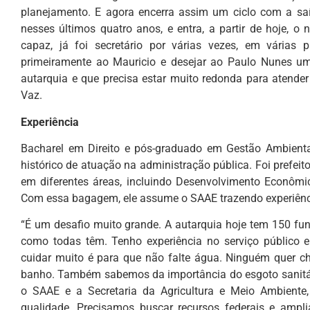
planejamento. E agora encerra assim um ciclo com a saíd
nesses últimos quatro anos, e entra, a partir de hoje, o
capaz, já foi secretário por várias vezes, em várias 
primeiramente ao Mauricio e desejar ao Paulo Nunes um 
autarquia e que precisa estar muito redonda para atender
Vaz.
Experiência
Bacharel em Direito e pós-graduado em Gestão Ambienta
histórico de atuação na administração pública. Foi prefeit
em diferentes áreas, incluindo Desenvolvimento Econômi
Com essa bagagem, ele assume o SAAE trazendo experiência
“É um desafio muito grande. A autarquia hoje tem 150 f
como todas têm. Tenho experiência no serviço público e
cuidar muito é para que não falte água. Ninguém quer 
banho. Também sabemos da importância do esgoto sanitári
o SAAE e a Secretaria da Agricultura e Meio Ambiente,
qualidade. Precisamos buscar recursos federais e ampli