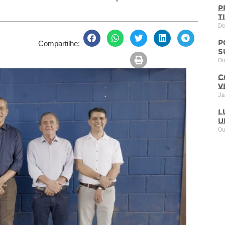
P
t
De
P
Compartilhe:
s
Ou
C
V
Ja
L
u
Ou