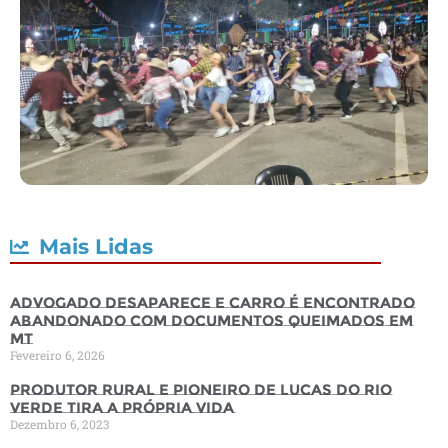
Mais Lidas
Advogado desaparece e carro é encontrado
abandonado com documentos queimados em
MT
Fevereiro 6, 2026
Produtor rural e pioneiro de Lucas do Rio
Verde tira a própria vida
Dezembro 6, 2023