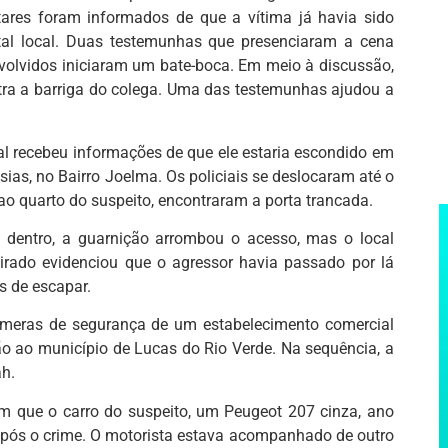
tares foram informados de que a vítima já havia sido
al local. Duas testemunhas que presenciaram a cena
volvidos iniciaram um bate-boca. Em meio à discussão,
tra a barriga do colega. Uma das testemunhas ajudou a
cial recebeu informações de que ele estaria escondido em
as, no Bairro Joelma. Os policiais se deslocaram até o
 quarto do suspeito, encontraram a porta trancada.
 dentro, a guarnição arrombou o acesso, mas o local
virado evidenciou que o agressor havia passado por lá
s de escapar.
câmeras de segurança de um estabelecimento comercial
o ao município de Lucas do Rio Verde. Na sequência, a
h.
m que o carro do suspeito, um Peugeot 207 cinza, ano
após o crime. O motorista estava acompanhado de outro