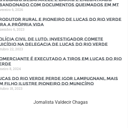
bandonado com documentos queimados em MT
vereiro 6, 2026
rodutor rural e pioneiro de Lucas do Rio Verde
ira a própria vida
zembro 6, 2023
olícia Civil de luto: Investigador comete
uicídio na Delegacia de Lucas do Rio Verde
tubro 22, 2023
omerciante é executado a tiros em Lucas do Rio
erde
neiro 8, 2024
ucas do Rio Verde perde Igor Lampugnani, mais
m filho ilustre pioneiro do município
tubro 18, 2023
Jornalista Valdecir Chagas