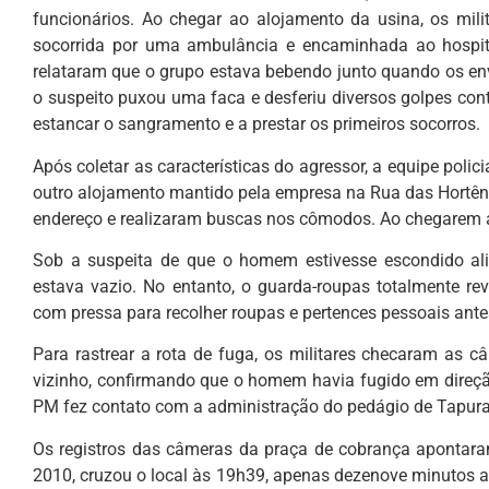
funcionários. Ao chegar ao alojamento da usina, os mili
socorrida por uma ambulância e encaminhada ao hospit
relataram que o grupo estava bebendo junto quando os en
o suspeito puxou uma faca e desferiu diversos golpes con
estancar o sangramento e a prestar os primeiros socorros.
Após coletar as características do agressor, a equipe poli
outro alojamento mantido pela empresa na Rua das Hortênsi
endereço e realizaram buscas nos cômodos. Ao chegarem ao
Sob a suspeita de que o homem estivesse escondido ali
estava vazio. No entanto, o guarda-roupas totalmente re
com pressa para recolher roupas e pertences pessoais ante
Para rastrear a rota de fuga, os militares checaram as 
vizinho, confirmando que o homem havia fugido em direçã
PM fez contato com a administração do pedágio de Tapura
Os registros das câmeras da praça de cobrança apontara
2010, cruzou o local às 19h39, apenas dezenove minutos 