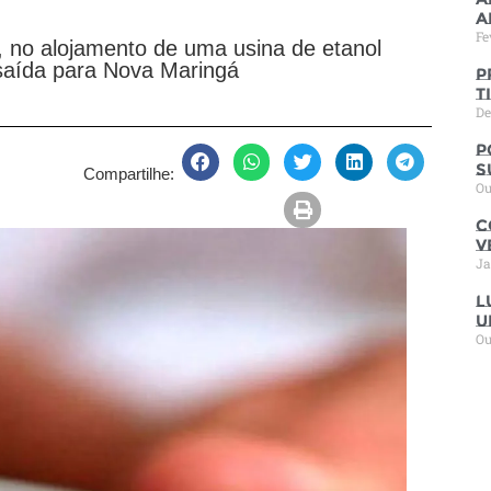
a
Fe
0, no alojamento de uma usina de etanol
saída para Nova Maringá
P
t
De
P
s
Compartilhe:
Ou
C
V
Ja
L
u
Ou