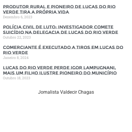
Produtor rural e pioneiro de Lucas do Rio
Verde tira a própria vida
Dezembro 6, 2023
Polícia Civil de luto: Investigador comete
suicídio na Delegacia de Lucas do Rio Verde
Outubro 22, 2023
Comerciante é executado a tiros em Lucas do
Rio Verde
Janeiro 8, 2024
Lucas do Rio Verde perde Igor Lampugnani,
mais um filho ilustre pioneiro do município
Outubro 18, 2023
Jornalista Valdecir Chagas