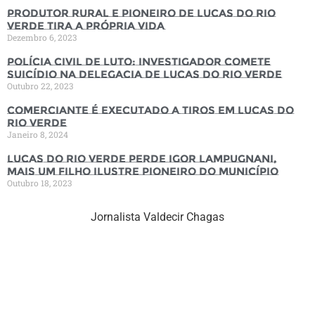
Produtor rural e pioneiro de Lucas do Rio
Verde tira a própria vida
Dezembro 6, 2023
Polícia Civil de luto: Investigador comete
suicídio na Delegacia de Lucas do Rio Verde
Outubro 22, 2023
Comerciante é executado a tiros em Lucas do
Rio Verde
Janeiro 8, 2024
Lucas do Rio Verde perde Igor Lampugnani,
mais um filho ilustre pioneiro do município
Outubro 18, 2023
Jornalista Valdecir Chagas