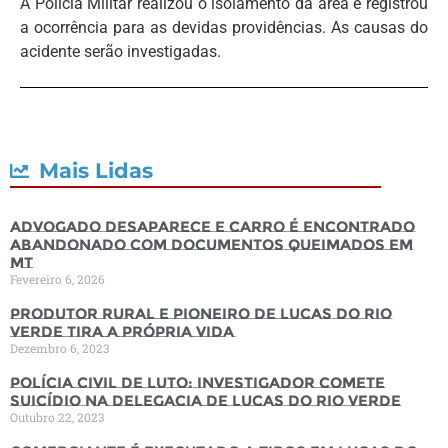
A Polícia Militar realizou o isolamento da área e registrou
a ocorrência para as devidas providências. As causas do
acidente serão investigadas.
Mais Lidas
Advogado desaparece e carro é encontrado
abandonado com documentos queimados em
MT
Fevereiro 6, 2026
Produtor rural e pioneiro de Lucas do Rio
Verde tira a própria vida
Dezembro 6, 2023
Polícia Civil de luto: Investigador comete
suicídio na Delegacia de Lucas do Rio Verde
Outubro 22, 2023