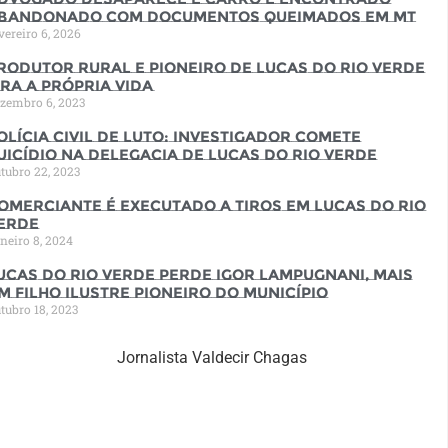
bandonado com documentos queimados em MT
vereiro 6, 2026
rodutor rural e pioneiro de Lucas do Rio Verde
ira a própria vida
zembro 6, 2023
olícia Civil de luto: Investigador comete
uicídio na Delegacia de Lucas do Rio Verde
tubro 22, 2023
omerciante é executado a tiros em Lucas do Rio
erde
neiro 8, 2024
ucas do Rio Verde perde Igor Lampugnani, mais
m filho ilustre pioneiro do município
tubro 18, 2023
Jornalista Valdecir Chagas