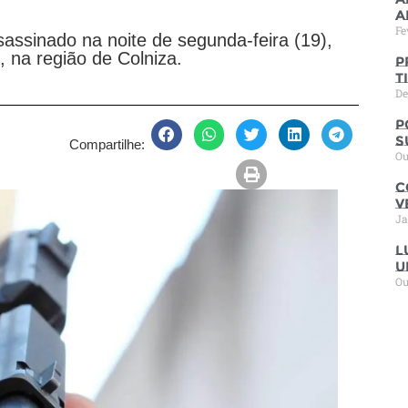
a
Fe
ssassinado na noite de segunda-feira (19),
, na região de Colniza.
P
t
De
P
s
Compartilhe:
Ou
C
V
Ja
L
u
Ou