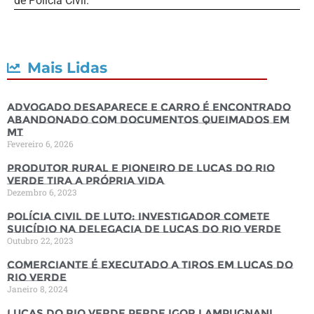
de Polícia Civil.
Mais Lidas
Advogado desaparece e carro é encontrado
abandonado com documentos queimados em
MT
Fevereiro 6, 2026
Produtor rural e pioneiro de Lucas do Rio
Verde tira a própria vida
Dezembro 6, 2023
Polícia Civil de luto: Investigador comete
suicídio na Delegacia de Lucas do Rio Verde
Outubro 22, 2023
Comerciante é executado a tiros em Lucas do
Rio Verde
Janeiro 8, 2024
Lucas do Rio Verde perde Igor Lampugnani,