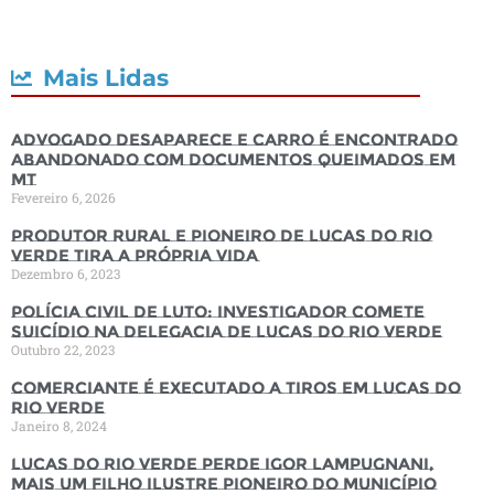
Mais Lidas
Advogado desaparece e carro é encontrado
abandonado com documentos queimados em
MT
Fevereiro 6, 2026
Produtor rural e pioneiro de Lucas do Rio
Verde tira a própria vida
Dezembro 6, 2023
Polícia Civil de luto: Investigador comete
suicídio na Delegacia de Lucas do Rio Verde
Outubro 22, 2023
Comerciante é executado a tiros em Lucas do
Rio Verde
Janeiro 8, 2024
Lucas do Rio Verde perde Igor Lampugnani,
mais um filho ilustre pioneiro do município