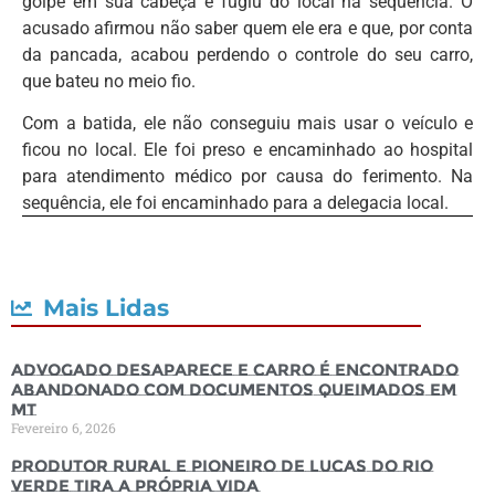
golpe em sua cabeça e fugiu do local na sequência. O
acusado afirmou não saber quem ele era e que, por conta
da pancada, acabou perdendo o controle do seu carro,
que bateu no meio fio.
Com a batida, ele não conseguiu mais usar o veículo e
ficou no local. Ele foi preso e encaminhado ao hospital
para atendimento médico por causa do ferimento. Na
sequência, ele foi encaminhado para a delegacia local.
Mais Lidas
Advogado desaparece e carro é encontrado
abandonado com documentos queimados em
MT
Fevereiro 6, 2026
Produtor rural e pioneiro de Lucas do Rio
Verde tira a própria vida