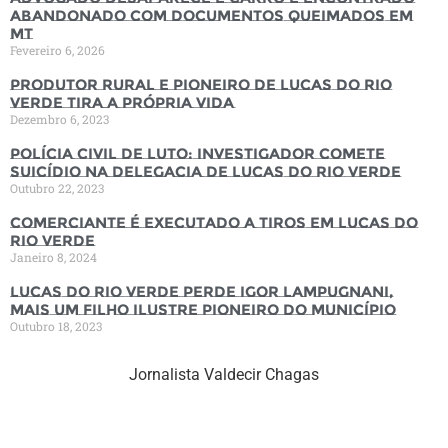
abandonado com documentos queimados em
MT
Fevereiro 6, 2026
Produtor rural e pioneiro de Lucas do Rio
Verde tira a própria vida
Dezembro 6, 2023
Polícia Civil de luto: Investigador comete
suicídio na Delegacia de Lucas do Rio Verde
Outubro 22, 2023
Comerciante é executado a tiros em Lucas do
Rio Verde
Janeiro 8, 2024
Lucas do Rio Verde perde Igor Lampugnani,
mais um filho ilustre pioneiro do município
Outubro 18, 2023
Jornalista Valdecir Chagas