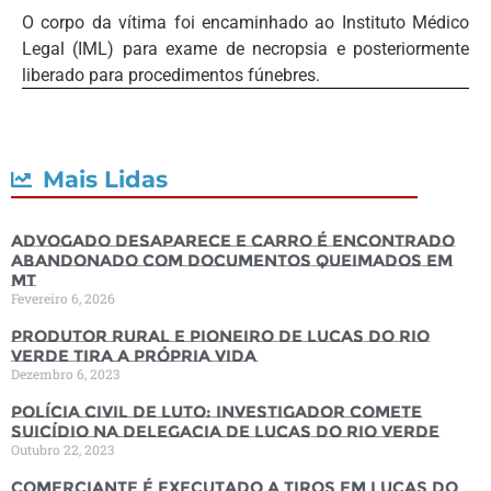
O corpo da vítima foi encaminhado ao Instituto Médico
Legal (IML) para exame de necropsia e posteriormente
liberado para procedimentos fúnebres.
Mais Lidas
Advogado desaparece e carro é encontrado
abandonado com documentos queimados em
MT
Fevereiro 6, 2026
Produtor rural e pioneiro de Lucas do Rio
Verde tira a própria vida
Dezembro 6, 2023
Polícia Civil de luto: Investigador comete
suicídio na Delegacia de Lucas do Rio Verde
Outubro 22, 2023
Comerciante é executado a tiros em Lucas do