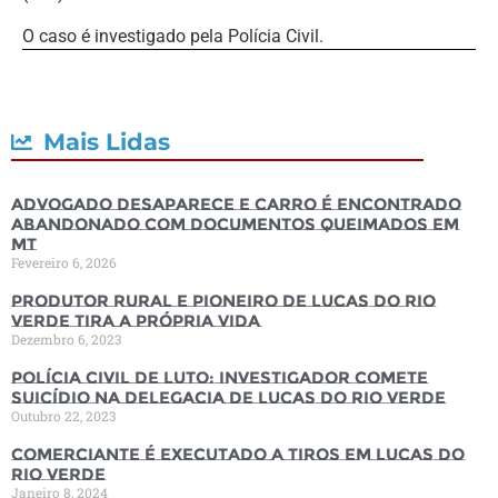
O caso é investigado pela Polícia Civil.
Mais Lidas
Advogado desaparece e carro é encontrado
abandonado com documentos queimados em
MT
Fevereiro 6, 2026
Produtor rural e pioneiro de Lucas do Rio
Verde tira a própria vida
Dezembro 6, 2023
Polícia Civil de luto: Investigador comete
suicídio na Delegacia de Lucas do Rio Verde
Outubro 22, 2023
Comerciante é executado a tiros em Lucas do
Rio Verde
Janeiro 8, 2024